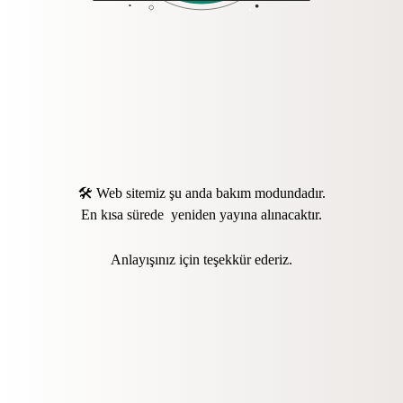
🛠️ Web sitemiz şu anda bakım modundadır.
En kısa sürede yeniden yayına alınacaktır.
Anlayışınız için teşekkür ederiz.