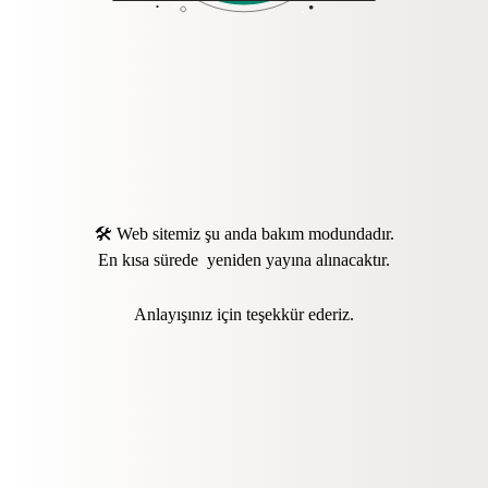
🛠️ Web sitemiz şu anda bakım modundadır.
En kısa sürede yeniden yayına alınacaktır.
Anlayışınız için teşekkür ederiz.