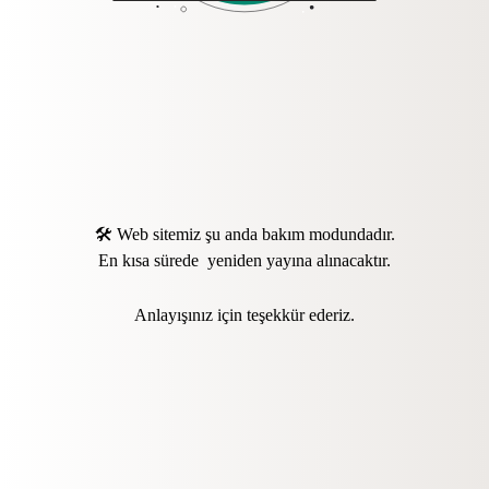
🛠️ Web sitemiz şu anda bakım modundadır.
En kısa sürede yeniden yayına alınacaktır.
Anlayışınız için teşekkür ederiz.