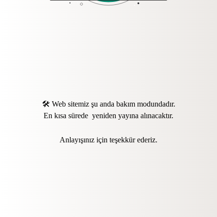
🛠️ Web sitemiz şu anda bakım modundadır.
En kısa sürede yeniden yayına alınacaktır.
Anlayışınız için teşekkür ederiz.