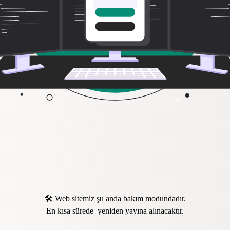
🛠️ Web sitemiz şu anda bakım modundadır.
En kısa sürede yeniden yayına alınacaktır.