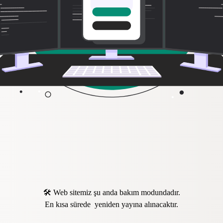
🛠️ Web sitemiz şu anda bakım modundadır.
En kısa sürede yeniden yayına alınacaktır.