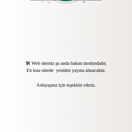
🛠️ Web sitemiz şu anda bakım modundadır.
En kısa sürede yeniden yayına alınacaktır.
Anlayışınız için teşekkür ederiz.